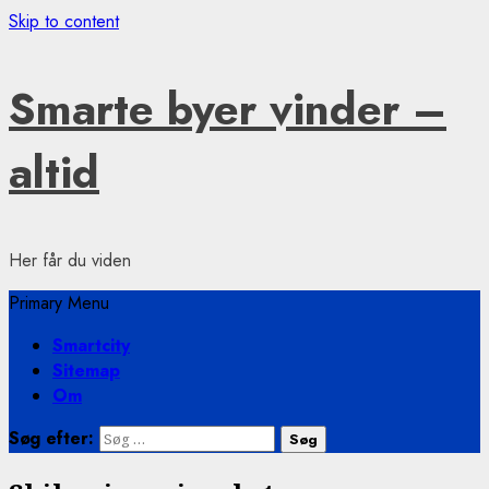
Skip to content
Smarte byer vinder –
altid
Her får du viden
Primary Menu
Smartcity
Sitemap
Om
Søg efter: