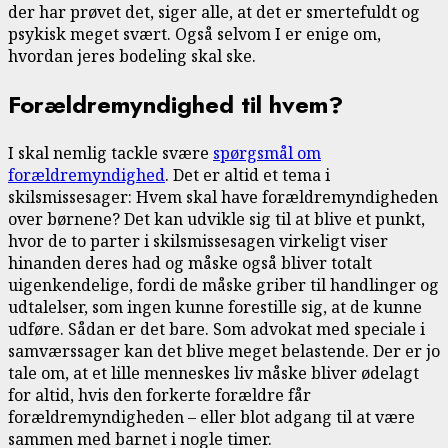
der har prøvet det, siger alle, at det er smertefuldt og
psykisk meget svært. Også selvom I er enige om,
hvordan jeres bodeling skal ske.
Forældremyndighed til hvem?
I skal nemlig tackle svære
spørgsmål om
forældremyndighed
. Det er altid et tema i
skilsmissesager: Hvem skal have forældremyndigheden
over børnene? Det kan udvikle sig til at blive et punkt,
hvor de to parter i skilsmissesagen virkeligt viser
hinanden deres had og måske også bliver totalt
uigenkendelige, fordi de måske griber til handlinger og
udtalelser, som ingen kunne forestille sig, at de kunne
udføre. Sådan er det bare. Som advokat med speciale i
samværssager kan det blive meget belastende. Der er jo
tale om, at et lille menneskes liv måske bliver ødelagt
for altid, hvis den forkerte forældre får
forældremyndigheden – eller blot adgang til at være
sammen med barnet i nogle timer.