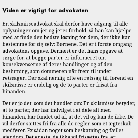
Viden er vigtigt for advokaten
En skilsmisseadvokat skal derfor have adgang til alle
oplysninger om jer og jeres forhold, så han kan hjælpe
med at finde den bedste løsning for dem, der ikke kan
bestemme for sig selv: Børnene. Det er i første omgang
advokatens opgave. Dernæst er det hans opgave at
sørge for, at begge parter er informeret om
konsekvenserne af deres handlinger og af den
beslutning, som dommeren når frem til under
retssagen. Der skal nemlig ofte en retssag til, førend en
skilsmisse er endelig og de to parter er frisat fra
hinanden.
Det er jo det, som det handler om: En skilsmisse betyder,
at to parter, der har indvilget i at dele alt med
hinanden, har fundet ud af, at det vil og kan de ikke. De
vil derfor sættes fri fra alle de regler, som et ægteskab
medfører. Fx sådan noget som beskatning og fælles
ejendom. Det eneste, de ikke vil frisættes fra, er