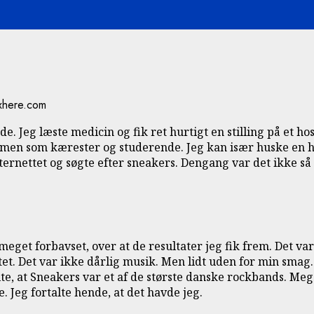
e. Jeg læste medicin og fik ret hurtigt en stilling på et 
ammen som kærester og studerende. Jeg kan især huske en hist
nternettet og søgte efter sneakers. Dengang var det ikke så
eget forbavset, over at de resultater jeg fik frem. Det va
atet. Det var ikke dårlig musik. Men lidt uden for min smag
lte, at Sneakers var et af de største danske rockbands. Me
. Jeg fortalte hende, at det havde jeg.