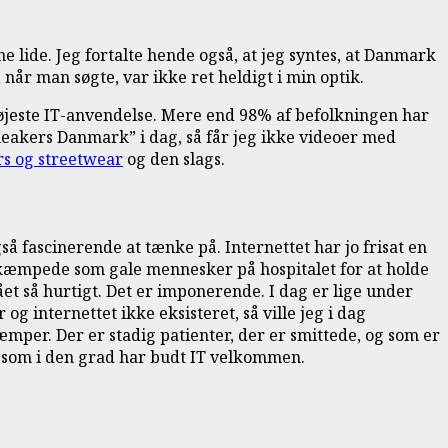
lide. Jeg fortalte hende også, at jeg syntes, at Danmark
år man søgte, var ikke ret heldigt i min optik.
højeste IT-anvendelse. Mere end 98% af befolkningen har
”Sneakers Danmark” i dag, så får jeg ikke videoer med
s og streetwear
og den slags.
å fascinerende at tænke på. Internettet har jo frisat en
i kæmpede som gale mennesker på hospitalet for at holde
ået så hurtigt. Det er imponerende. I dag er lige under
 internettet ikke eksisteret, så ville jeg i dag
per. Der er stadig patienter, der er smittede, og som er
rk, som i den grad har budt IT velkommen.