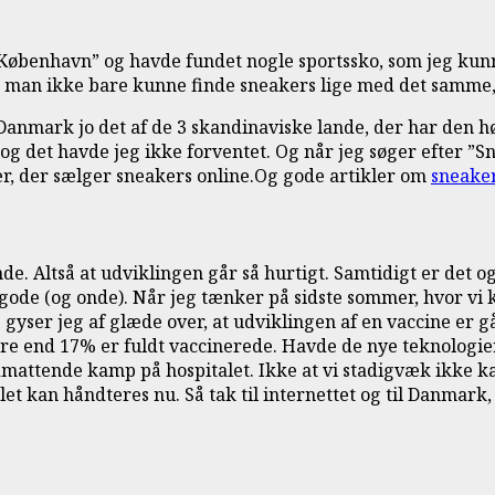
øbenhavn” og havde fundet nogle sportssko, som jeg kunne 
 man ikke bare kunne finde sneakers lige med det samme, n
 Danmark jo det af de 3 skandinaviske lande, der har den 
 – og det havde jeg ikke forventet. Og når jeg søger efter 
kker, der sælger sneakers online.Og gode artikler om
sneaker
 Altså at udviklingen går så hurtigt. Samtidigt er det ogs
t gode (og onde). Når jeg tænker på sidste sommer, hvor v
 gyser jeg af glæde over, at udviklingen af en vaccine er g
e end 17% er fuldt vaccinerede. Havde de nye teknologier og
ttende kamp på hospitalet. Ikke at vi stadigvæk ikke kæm
allet kan håndteres nu. Så tak til internettet og til Danma