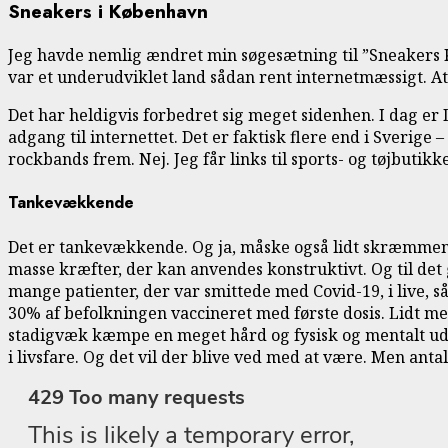
Sneakers i København
Jeg havde nemlig ændret min søgesætning til ”Sneakers K
var et underudviklet land sådan rent internetmæssigt. At
Det har heldigvis forbedret sig meget sidenhen. I dag er
adgang til internettet. Det er faktisk flere end i Sverige
rockbands frem. Nej. Jeg får links til sports- og tøjbuti
Tankevækkende
Det er tankevækkende. Og ja, måske også lidt skræmmende.
masse kræfter, der kan anvendes konstruktivt. Og til de
mange patienter, der var smittede med Covid-19, i live, så
30% af befolkningen vaccineret med første dosis. Lidt mer
stadigvæk kæmpe en meget hård og fysisk og mentalt udma
i livsfare. Og det vil der blive ved med at være. Men ant