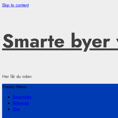
Skip to content
Smarte byer 
Her får du viden
Primary Menu
Smartcity
Sitemap
Om