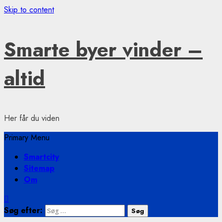
Skip to content
Smarte byer vinder –
altid
Her får du viden
Primary Menu
Smartcity
Sitemap
Om
Søg efter: