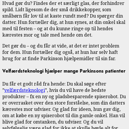
Hvad gør du? Findes der et særligt glas, der forhindrer
spild. Lidt ligesom de der små drikkekopper, som
småbørn får lov til at kaste rundt med? Du spørger din
datter. Hun fortæller dig, at hun synes, at din onkel skal
med til festen – og at du kunne ringe op til hendes
kærestes mor og tale med hende om det.
Det gør du – og du får at vide, at det er intet problem
for dem. Hun fortæller dig også, at hun har selv haft
brug for at finde Parkinson hjælpemidler til sin far.
Velfærdsteknologi hjælper mange Parkinsons patienter
Du får et godt råd fra hende: Du skal søge efter
”
velfærdsteknologi
”, hvis du vil have de bedste
produkter – fx en ny og pladsbesparende spiserobot. Du
er overrasket over den store forståelse, som din datters
kærestes mor udviser. Og glad for ideen, hun gav dig,
om at købe en ny spiserobot til din gamle onkel. Han vil
blive glad for omtanken, du udviser. Og du vil
selvfølgelig være glad for ikke at skulle bøvle alt for