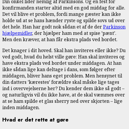
Din onkel lider nemlig af Parkinsons. Og en fest for
konfirmanden starter altid med en god middag for alle.
Det vil blive et problem, fordi mange gæster kan ikke
holde ud at se hans hænder ryste og spilde sovs ud over
det hele. Han har godt nok sådan et af de der
Parkinson
hjælpemidler
, der hjælper ham med at spise ’pænt’.
Men den kræver, at han får ekstra plads ved bordet.
Det knager i dit hoved. Skal han inviteres eller ikke? Du
ved godt, hvad du helst ville gøre: Han skal inviteres og
have ekstra plads ved bordet under middagen. At han
ikke sådan lige kan deltage i dans, som følger efter
middagen, bliver hans eget problem. Men hensynet til
din datters ’kærestes’ forældre skal måske lige tages
ind i overvejelserne her? Du kender dem ikke så godt –
og naturligvis vil du ikke have, at de skal væmmes over
at se ham spilde et glas sherry ned over skjorten – lige
inden middagen.
Hvad er det rette at gøre