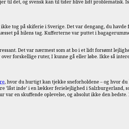
jer til det, og svensk kan til tider blive lidt problematisk
 I ikke tog på skiferie i Sverige. Det var dengang, du havde 
r læsset på bilens tag. Kufferterne var puttet i bagagerum
eressant. Det var nærmest som at bo i et lidt forsømt lejli
over forskellige ruter, I kunne gå eller løbe. Ikke så inter
Åre
, hvor du hurtigt kan tjekke sneforholdene – og hvor du
e ’låst inde’ i en lækker ferielejlighed i Salzburgerland, so
 var en skuffende oplevelse, og absolut ikke den bedste. N