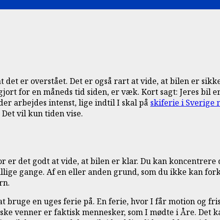
at det er overstået. Det er også rart at vide, at bilen er sik
ort for en måneds tid siden, er væk. Kort sagt: Jeres bil er 
er arbejdes intenst, lige indtil I skal på
skiferie i Sverige
 Det vil kun tiden vise.
er det godt at vide, at bilen er klar. Du kan koncentrere di
killige gange. Af en eller anden grund, som du ikke kan fork
rn.
d at bruge en uges ferie på. En ferie, hvor I får motion og 
nske venner er faktisk mennesker, som I mødte i Åre. Det k