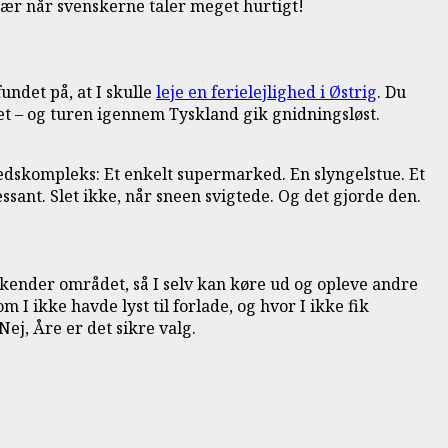
. Især når svenskerne taler meget hurtigt!
fundet på, at I skulle
leje en ferielejlighed i Østrig
. Du
met – og turen igennem Tyskland gik gnidningsløst.
ghedskompleks: Et enkelt supermarked. En slyngelstue. Et
essant. Slet ikke, når sneen svigtede. Og det gjorde den.
 kender området, så I selv kan køre ud og opleve andre
m I ikke havde lyst til forlade, og hvor I ikke fik
ej, Åre er det sikre valg.