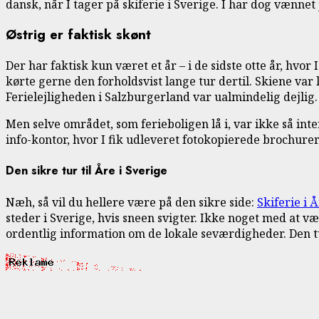
dansk, når I tager på skiferie i Sverige. I har dog vænnet 
Østrig er faktisk skønt
Der har faktisk kun været et år – i de sidste otte år, hvor
kørte gerne den forholdsvist lange tur dertil. Skiene va
Ferielejligheden i Salzburgerland var ualmindelig dejlig.
Men selve området, som ferieboligen lå i, var ikke så int
info-kontor, hvor I fik udleveret fotokopierede brochurer 
Den sikre tur til Åre i Sverige
Næh, så vil du hellere være på den sikre side:
Skiferie i 
steder i Sverige, hvis sneen svigter. Ikke noget med at vær
ordentlig information om de lokale seværdigheder. Den tur