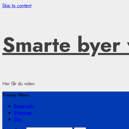
Skip to content
Smarte byer 
Her får du viden
Primary Menu
Smartcity
Sitemap
Om